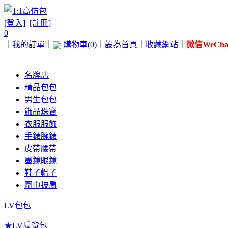
[登入]
[註冊]
0
｜
我的訂單
｜
購物車
(
0
)
｜
設為首頁
｜
收藏網站
｜
微信WeChat 
名牌店
精品包包
男生包包
飾品珠寶
衣服服飾
手錶腕錶
皮帶腰帶
墨鏡眼鏡
鞋子帽子
圍巾披肩
LV包包
★LV肩背包