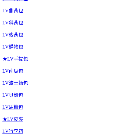
LV側背包
LV斜背包
LV後背包
LV購物包
★LV手提包
LV南瓜包
LV波士頓包
LV貝殼包
LV馬鞍包
★LV皮夾
LV行李箱