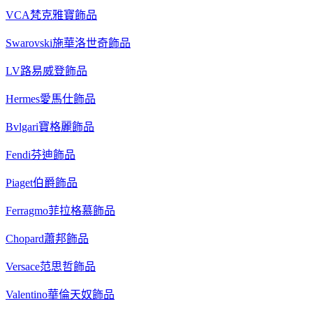
VCA梵克雅寶飾品
Swarovski施華洛世奇飾品
LV路易威登飾品
Hermes愛馬仕飾品
Bvlgari寶格麗飾品
Fendi芬迪飾品
Piaget伯爵飾品
Ferragmo菲拉格慕飾品
Chopard蕭邦飾品
Versace范思哲飾品
Valentino華倫天奴飾品