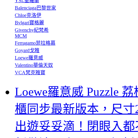
YSL聖羅蘭
Balenciaga巴黎世家
Chloe克洛伊
Bvlgari寶格麗
Givenchy紀梵希
MCM
Ferragamo菲拉格慕
Goyard戈雅
Loewe羅意威
Valentino華倫天奴
VCA梵克雅寶
Loewe羅意威 Puzzl
櫃同步最新版本，尺寸29
出遊妥妥滴！閉眼入都