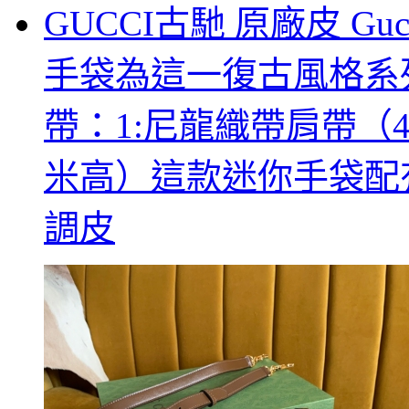
GUCCI古馳 原廠皮 Guc
手袋為這一復古風格系
帶：1:尼龍織帶肩帶（4
米高）這款迷你手袋配
調皮