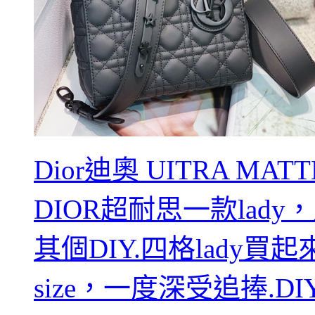
Dior迪奧 UITRA MATT
DIOR超耐思一款lad
其個DIY.四格lady
size，一度深受追捧.DI