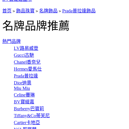
首页
飾品珠寶
名牌飾品
Prada普拉達飾品
>
>
>
名牌品牌推薦
熱門品牌
LV路易威登
Gucci古馳
Chanel香奈兒
Hermes愛馬仕
Prada普拉達
Dior迪奧
Miu Miu
Celine賽琳
BV寶緹嘉
Burberry巴寶莉
Tiffany&Co蒂芙尼
Cartier卡地亞