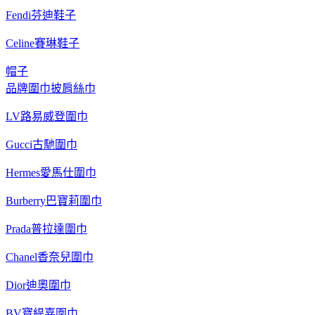
Fendi芬迪鞋子
Celine賽琳鞋子
帽子
品牌圍巾披肩絲巾
LV路易威登圍巾
Gucci古馳圍巾
Hermes愛馬仕圍巾
Burberry巴寶莉圍巾
Prada普拉達圍巾
Chanel香奈兒圍巾
Dior迪奧圍巾
BV寶緹嘉圍巾