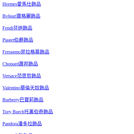
Hermes愛馬仕飾品
Bvlgari寶格麗飾品
Fendi芬迪飾品
Piaget伯爵飾品
Ferragmo菲拉格慕飾品
Chopard蕭邦飾品
Versace范思哲飾品
Valentino華倫天奴飾品
Burberry巴寶莉飾品
Tory Burch托裏伯奇飾品
Pandora潘多拉飾品