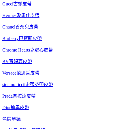
Gucci古馳皮帶
Hermes愛馬仕皮帶
Chanel香奈兒皮帶
Burberry巴寶莉皮帶
Chrome Hearts克羅心皮帶
BV寶緹嘉皮帶
Versace范思哲皮帶
stefano riccii史蒂芬勞皮帶
Prada普拉達皮帶
Dior迪奧皮帶
名牌墨鏡