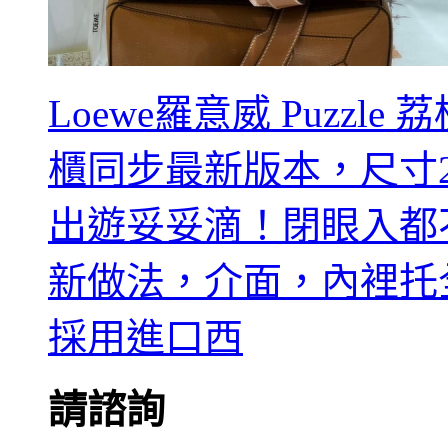
Loewe羅意威 Puzzl
櫃同步最新版本，尺寸29
出遊妥妥滴！閉眼入都
新做法，介面，內裡托
採用進口西
請諮詢