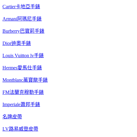
Cartier卡地亞手錶
Armani阿瑪尼手錶
Burberry巴寶莉手錶
Dior迪奧手錶
Louis Vuitton lv手錶
Hermes愛馬仕手錶
Montblanc萬寶龍手錶
FM法蘭克穆勒手錶
Imperiale蕭邦手錶
名牌皮帶
LV路易威登皮帶