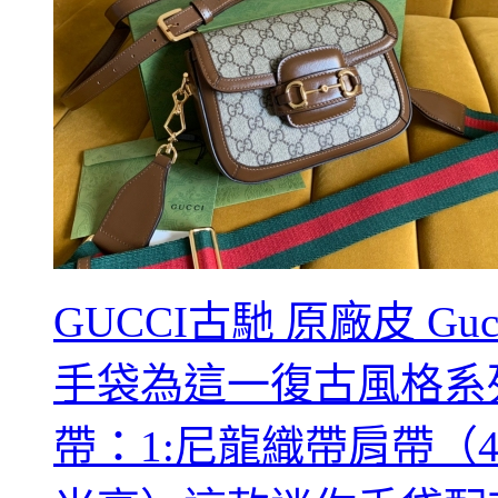
GUCCI古馳 原廠皮 Guc
手袋為這一復古風格系
帶：1:尼龍織帶肩帶（4