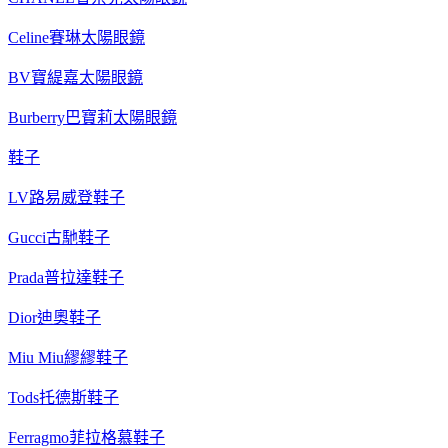
Celine賽琳太陽眼鏡
BV寶緹嘉太陽眼鏡
Burberry巴寶莉太陽眼鏡
鞋子
LV路易威登鞋子
Gucci古馳鞋子
Prada普拉達鞋子
Dior迪奧鞋子
Miu Miu繆繆鞋子
Tods托德斯鞋子
Ferragmo菲拉格慕鞋子